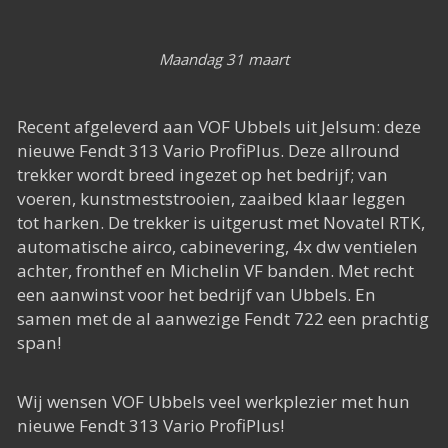
Het Rapide succes
Het digitale tijdperk
Maandag 31 maart
De toekomst
Recent afgeleverd aan VOF Ubbels uit Jelsum: deze
nieuwe Fendt 313 Vario ProfiPlus. Deze allround
trekker wordt breed ingezet op het bedrijf; van
voeren, kunstmeststrooien, zaaibed klaar leggen
tot harken. De trekker is uitgerust met Novatel RTK,
automatische airco, cabinevering, 4x dw ventielen
achter, fronthef en Michelin VF banden. Met recht
een aanwinst voor het bedrijf van Ubbels. En
samen met de al aanwezige Fendt 722 een prachtig
span!
Wij wensen VOF Ubbels veel werkplezier met hun
nieuwe Fendt 313 Vario ProfiPlus!