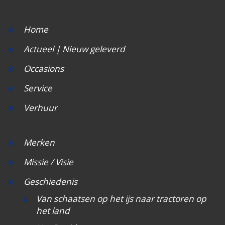
Het Rapide succes
Het digitale tijdperk
Home
De toekomst
Actueel | Nieuw geleverd
Occasions
Service
Verhuur
Merken
Missie / Visie
Geschiedenis
Van schaatsen op het ijs naar tractoren op
het land