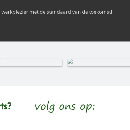
l werkplezier met de standaard van de toekomst!
volg ons op:
ts?