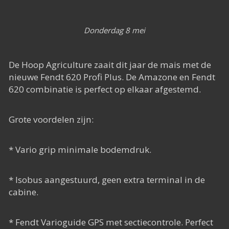
Het Rapide succes
Het digitale tijdperk
Donderdag 8 mei
De toekomst
De Hoop Agriculture zaait dit jaar de mais met de
nieuwe Fendt 620 Profi Plus. De Amazone en Fendt
620 combinatie is perfect op elkaar afgestemd.
Grote voordelen zijn:
* Vario grip minimale bodemdruk.
* Isobus aangestuurd, geen extra terminal in de
cabine.
* Fendt Varioguide GPS met sectiecontrole. Perfect