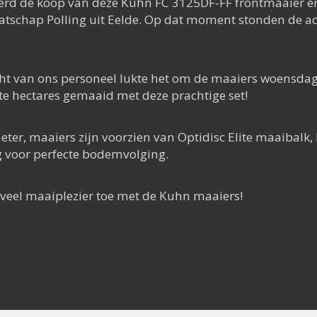
rd de koop van deze Kuhn FC 3125DF-FF frontmaaier e
atschap Polling uit Eelde. Op dat moment stonden de a
racht van ons personeel lukte het om de maaiers woensd
te hectares gemaaid met deze prachtige set!
eter, maaiers zijn voorzien van Optidisc Elite maaibalk,
g voor perfecte bodemvolging.
veel maaiplezier toe met de Kuhn maaiers!