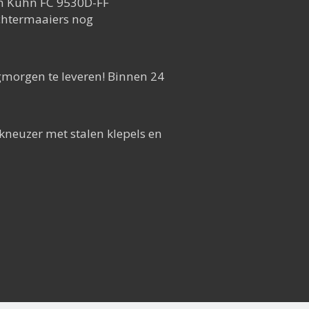
n Kuhn FC 9530D-FF
chtermaaiers nog
agmorgen te leveren! Binnen 24
 kneuzer met stalen klepels en