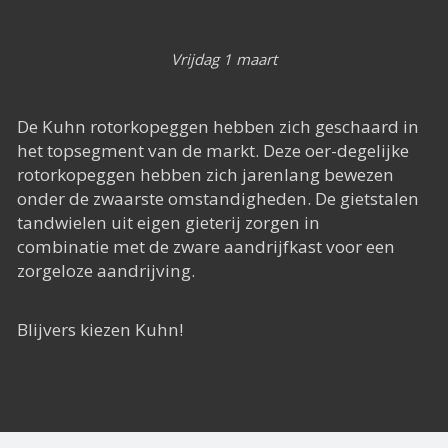
Het Rapide succes
Het digitale tijdperk
Vrijdag 1 maart
De toekomst
De Kuhn rotorkopeggen hebben zich geschaard in
het topsegment van de markt. Deze oer-degelijke
rotorkopeggen hebben zich jarenlang bewezen
onder de zwaarste omstandigheden. De gietstalen
tandwielen uit eigen gieterij zorgen in
combinatie met de zware aandrijfkast voor een
zorgeloze aandrijving.
Blijvers kiezen Kuhn!