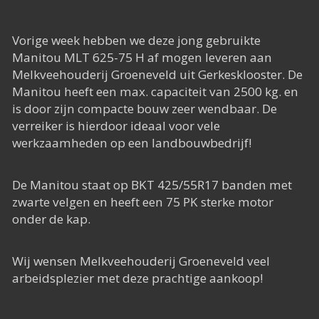
Het Rapide succes
Het digitale tijdperk
Vorige week hebben we deze jong gebruikte
Manitou MLT 625-75 H af mogen leveren aan
De toekomst
Melkveehouderij Groeneveld uit Gerkesklooster. De
Manitou heeft een max. capaciteit van 2500 kg. en
is door zijn compacte bouw zeer wendbaar. De
verreiker is hierdoor ideaal voor vele
werkzaamheden op een landbouwbedrijf!
De Manitou staat op BKT 425/55R17 banden met
zwarte velgen en heeft een 75 PK sterke motor
onder de kap.
Wij wensen Melkveehouderij Groeneveld veel
arbeidsplezier met deze prachtige aankoop!