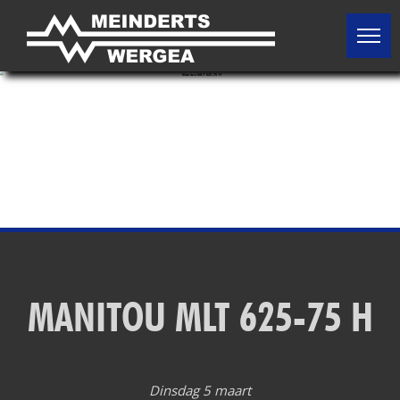
HOME
OCCASIONS
VERHUUR
MERKEN
MISSIE / VISIE
MANITOU MLT 625-75 H
GESCHIEDENIS
Van schaatsen op het ijs naar tractoren op het land
CONTACT
Dinsdag 5 maart