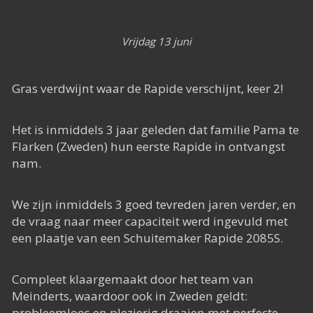
Het Rapide succes
Het digitale tijdperk
Vrijdag 13 juni
De toekomst
Gras verdwijnt waar de Rapide verschijnt, keer 2!
Het is inmiddels 3 jaar geleden dat familie Pama te
Flarken (Zweden) hun eerste Rapide in ontvangst
nam.
We zijn inmiddels 3 goed tevreden jaren verder, en
de vraag naar meer capaciteit werd ingevuld met
een plaatje van een Schuitemaker Rapide 2085S.
Compleet klaargemaakt door het team van
Meinderts, waardoor ook in Zweden geldt:
probleemloos en plezierig draaien met perfecte