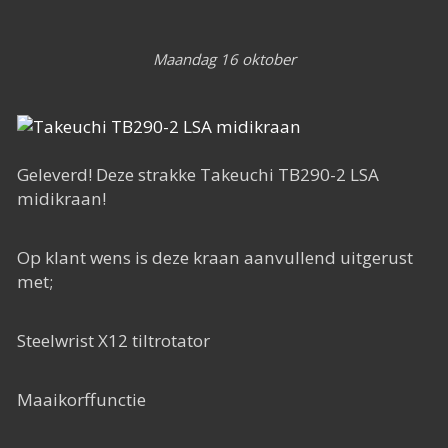
Het Rapide succes
Het digitale tijdperk
Maandag 16 oktober
De toekomst
Geleverd! Deze strakke Takeuchi TB290-2 LSA
midikraan!
Op klant wens is deze kraan aanvullend uitgerust
met;
Steelwrist X12 tiltrotator
Maaikorffunctie