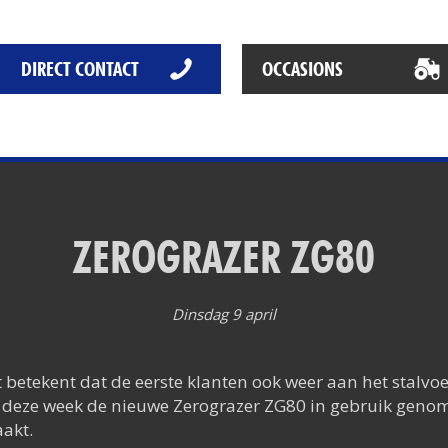
Het Rapide succes
Het digitale tijdperk
DIRECT CONTACT
OCCASIONS
De toekomst
ZEROGRAZER ZG80
Dinsdag 9 april
betekent dat de eerste klanten ook weer aan het stalvoer
n deze week de nieuwe Zerograzer ZG80 in gebruik genomen
akt.