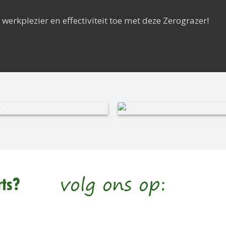
werkplezier en effectiviteit toe met deze Zerograzer!
volg ons op:
ts?