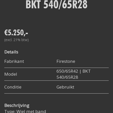
BKT 540/65R28
Het Rapide succes
Het digitale tijdperk
De toekomst
€5.250,-
(excl. 21% btw)
Details
Fabrikant
Firestone
650/65R42 | BKT
Model
540/65R28
Conditie
Gebruikt
Beschrijving
Type: Wiel met band