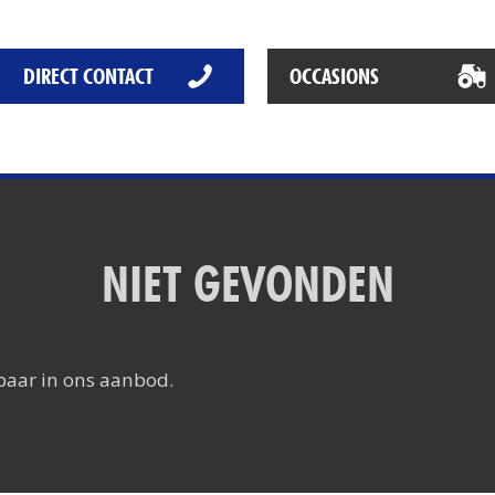
Het Rapide succes
Het digitale tijdperk
DIRECT CONTACT
OCCASIONS
De toekomst
NIET GEVONDEN
baar in ons aanbod.